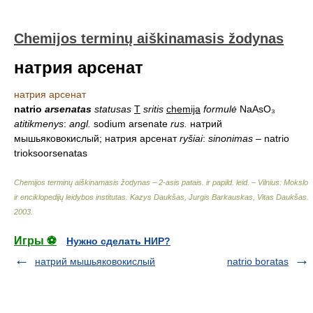
Chemijos terminų aiškinamasis žodynas
натрия арсенат
натрия арсенат
natrio
arsenatas
statusas
T
sritis
chemija
formulė
NaAsO₃
atitikmenys
:
angl.
sodium arsenate
rus.
натрий
мышьяковокислый; натрия арсенат
ryšiai
:
sinonimas
– natrio
trioksoorsenatas
Chemijos terminų aiškinamasis žodynas – 2-asis patais. ir papild. leid. – Vilnius: Mokslo
ir enciklopedijų leidybos institutas
.
Kazys Daukšas, Jurgis Barkauskas, Vitas Daukšas
.
2003
.
Игры ⚽
Нужно сделать НИР?
натрий мышьяковокислый
natrio boratas