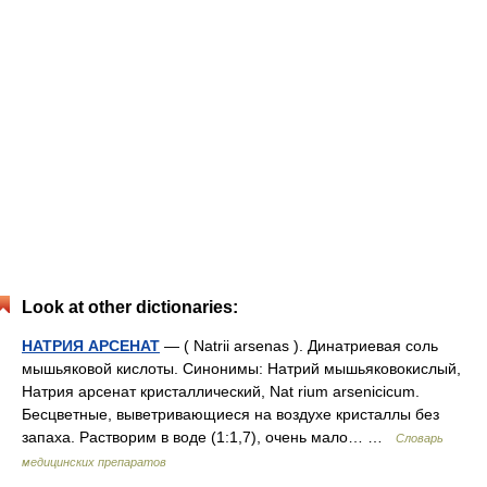
Look at other dictionaries:
НАТРИЯ АРСЕНАТ
— ( Nаtrii arsenas ). Динатриевая соль
мышьяковой кислоты. Синонимы: Натрий мышьяковокислый,
Натрия арсенат кристаллический, Nаt rium arsenicicum.
Бесцветные, выветривающиеся на воздухе кристаллы без
запаха. Растворим в воде (1:1,7), очень мало… …
Словарь
медицинских препаратов